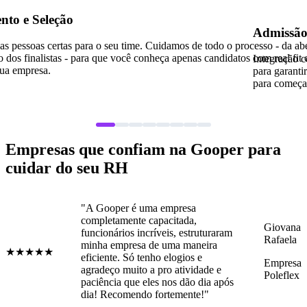
ção
Admissão
tas para o seu time. Cuidamos de todo o processo - da abertura da vag
as - para que você conheça apenas candidatos com real fit cultural e
Integração completa e sem
para garantir um processo
para começar.
Empresas que confiam na Gooper para
cuidar do seu RH
 é uma empresa
"A Goope
nte capacitada,
me ajudou
Giovana
s incríveis, estruturaram
organiza
Rafaela
resa de uma maneira
proposta 
Só tenho elogios e
benefício
Empresa
uito a pro atividade e
diferença
Poleflex
★★★★★
que eles nos dão dia após
recrutam
mendo fortemente!"
de forma
a todos q