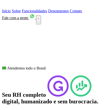
Início
Sobre
Funcionalidades
Depoimentos
Contato
Fale com a gente
Início
Sobre
Funcionalidades
Depoimentos
Contato
Fale com a gente
no WhatsApp
Atendemos todo o Brasil
Seu RH completo
digital, humanizado e sem burocracia.